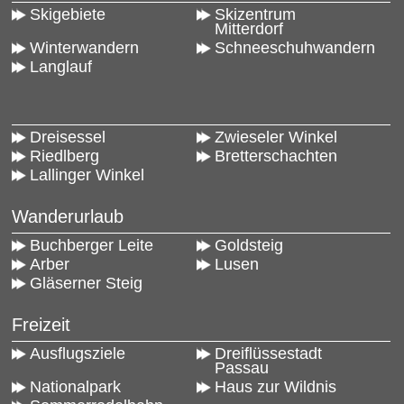
Skigebiete
Skizentrum
Mitterdorf
Winterwandern
Schneeschuhwandern
Langlauf
Dreisessel
Zwieseler Winkel
Riedlberg
Bretterschachten
Lallinger Winkel
Wanderurlaub
Buchberger Leite
Goldsteig
Arber
Lusen
Gläserner Steig
Freizeit
Ausflugsziele
Dreiflüssestadt
Passau
Nationalpark
Haus zur Wildnis