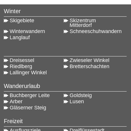
Winter
Skigebiete
Skizentrum
Mitterdorf
Winterwandern
Schneeschuhwandern
Langlauf
Dreisessel
Zwieseler Winkel
Riedlberg
Bretterschachten
Lallinger Winkel
Wanderurlaub
Buchberger Leite
Goldsteig
Arber
Lusen
Gläserner Steig
Freizeit
Ausflugsziele
Dreiflüssestadt